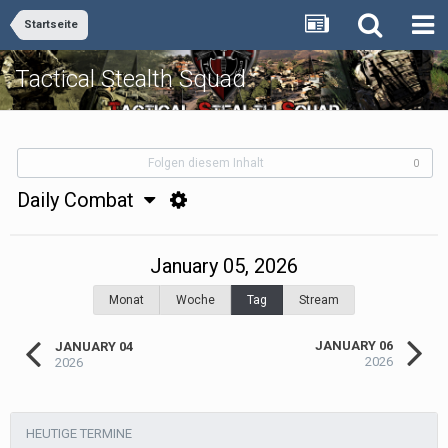
Startseite
Tactical Stealth Squad
Folgen diesem Inhalt
0
Daily Combat
January 05, 2026
Monat
Woche
Tag
Stream
JANUARY 06
JANUARY 04
2026
2026
HEUTIGE TERMINE