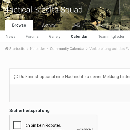
Tactical Stealth Squad
Browse
Activity
CMS
Wiki
News
Forums
Gallery
Calendar
Teammitglieder
Startseite
Kalender
Community Calendar
Vorbereitung auf das E
Du kannst optional eine Nachricht zu deiner Meldung hinte
Sicherheitsprüfung