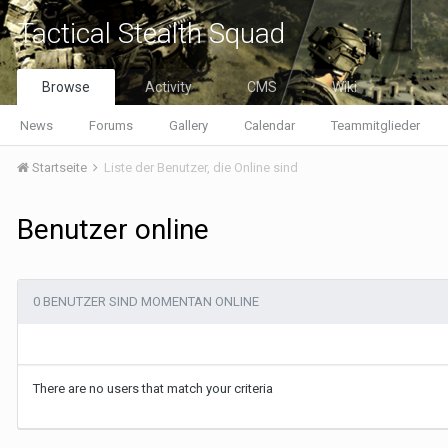
Tactical Stealth Squad
Browse
Activity
CMS
Wiki
News
Forums
Gallery
Calendar
Teammitglieder
Startseite
Liste der Benutzer, die Online sind
Benutzer online
0 BENUTZER SIND MOMENTAN ONLINE
There are no users that match your criteria