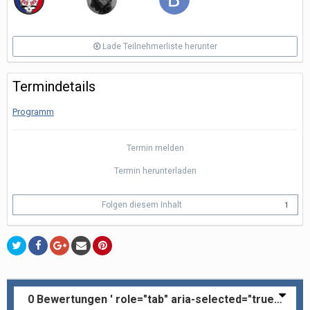
Lade Teilnehmerliste herunter
Termindetails
Programm
Termin melden
Termin herunterladen
Folgen diesem Inhalt
1
0 Bewertungen ' role="tab" aria-selected="true">
0
Be