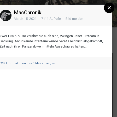
×
Jetzt registrieren
Bist du bereits Benutzer? Hier anmelden
MacChronik
March 15, 2021
7111 Aufrufe
Bild melden
Zwei T-55 KPZ, so veraltet sie auch sind, zwingen unser Fireteam in
Deckung. Anrückende Infanterie wurde bereits reichlich abgekämpft,
Alle Aktivitäten
Zeit nach ihren Panzerabwehrmitteln Ausschau zu halten...
EXIF Informationen des Bildes anzeigen