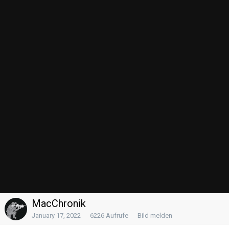
Folgen diesem Inhalt
0
VOM ALBUM
Mac's Combat Monday Impressionen
74 Bilder
0 Kommentare
0 image comments
BILDINFORMATIONEN
EXIF Informationen des Bildes anzeigen
Keine Kommentare vorhanden
Sprachen
Datenschutzerklärung
Kontakt
Image Tools
Share
Powered by Invision Community
MacChronik
January 17, 2022
6226 Aufrufe
Bild melden