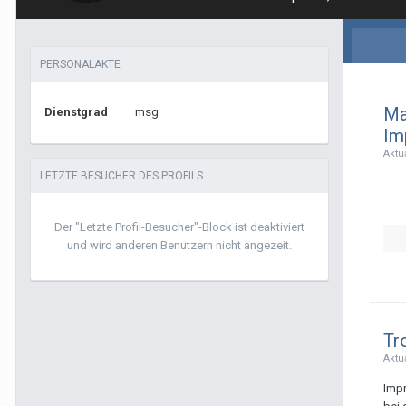
PERSONALAKTE
Ma
Dienstgrad
msg
Im
Aktu
LETZTE BESUCHER DES PROFILS
Der "Letzte Profil-Besucher"-Block ist deaktiviert
und wird anderen Benutzern nicht angezeit.
Tr
Aktu
Impr