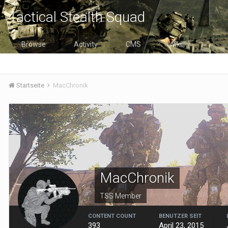
Tactical Stealth Squad
Browse
Activity
CMS
Wiki
Startseite
MacChronik
MacChronik
TSS Member
CONTENT COUNT
BENUTZER SEIT
393
April 23, 2015