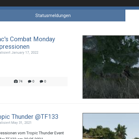
Statusmeldungen
c's Combat Monday
pressionen
alisiert
January 17, 2022
74
0
0
opic Thunder @TF133
alisiert
May 31, 2021
essionen vom Tropic Thunder Event