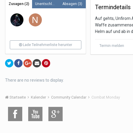
Zusagen (2)
Unentschlossen (1)
Absagen (3)
Termindetails
Auf gehts, Unfirom 
Waffe zusammense
Helm auf und ab in 
Lade Teilnehmerliste herunter
Termin melden
There are no reviews to display.
Startseite
Kalender
Community Calendar
Combat Monday